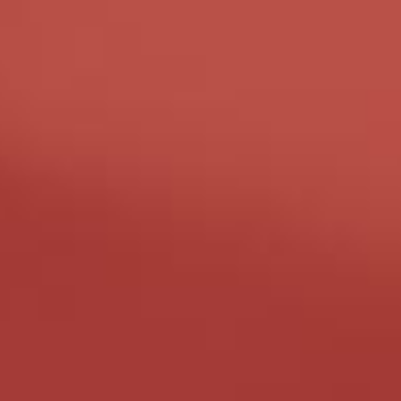
骑马钉画册 | 胶装（锁线）画册 | 精装书 | 不干胶印刷
MORE