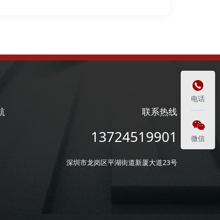

电话
航
联系热线

13724519901
微信
深圳市龙岗区平湖街道新厦大道23号