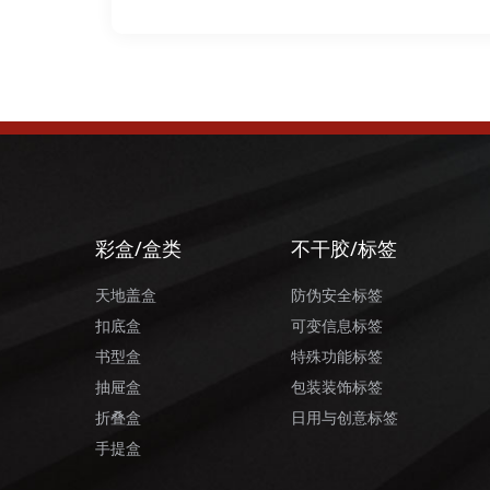
彩盒/盒类
不干胶/标签
天地盖盒
防伪安全标签
扣底盒
可变信息标签
书型盒
特殊功能标签
抽屉盒
包装装饰标签
折叠盒
日用与创意标签
手提盒