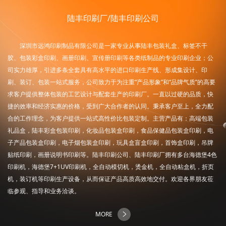
陆丰印刷厂/陆丰印刷公司
深圳市远鸿印刷制品有限公司是一家专业从事陆丰包装礼盒、标签不干
胶、包装彩盒印刷、画册印刷、宣传册印刷等各类纸制品的专业印刷企业；公
司实力雄厚，引进多条全套具有高水平的进口印刷生产线、形成集设计、印
刷、装订、包装一站式服务，公司致力于为注重“产品形象”和“品牌气质”的高要
求客户提供整体包装的工艺设计与配套生产的印刷厂。一直以过硬的品质，快
捷的效率和经济实惠的价格，受到广大合作者的认同。秉承客户至上，全力配
合的工作理念，为客户提供一站式高性价比包装定制。主营产品有：高端包装
礼品盒，陆丰彩盒包装印刷，化妆品包装盒印刷，食品保健品包装盒印刷，电
子产品包装盒印刷，电子烟包装盒印刷，玩具盒盲盒印刷，首饰盒印刷，吊牌
贴纸印刷，画册说明书印刷等。陆丰印刷公司、陆丰印刷厂拥有多台海德堡4色
印刷机，海德堡7+1UV印刷机，全自动模切机，烫金机，全自动粘盒机，折页
机，装订机等印刷生产设备，从而保证产品高质高效地交付。欢迎各界朋友莅
临参观、指导和业务洽谈。
MORE