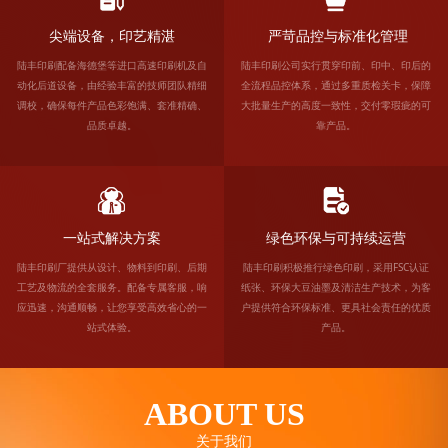
尖端设备，印艺精湛
 严苛品控与标准化管理
陆丰印刷配备海德堡等进口高速印刷机及自
陆丰印刷公司实行贯穿印前、印中、印后的
动化后道设备，由经验丰富的技师团队精细
全流程品控体系，通过多重质检关卡，保障
调校，确保每件产品色彩饱满、套准精确、
大批量生产的高度一致性，交付零瑕疵的可
品质卓越。
靠产品。
一站式解决方案
绿色环保与可持续运营
陆丰印刷厂提供从设计、物料到印刷、后期
陆丰印刷积极推行绿色印刷，采用FSC认证
工艺及物流的全套服务。配备专属客服，响
纸张、环保大豆油墨及清洁生产技术，为客
应迅速，沟通顺畅，让您享受高效省心的一
户提供符合环保标准、更具社会责任的优质
站式体验。
产品。
ABOUT US
关于我们