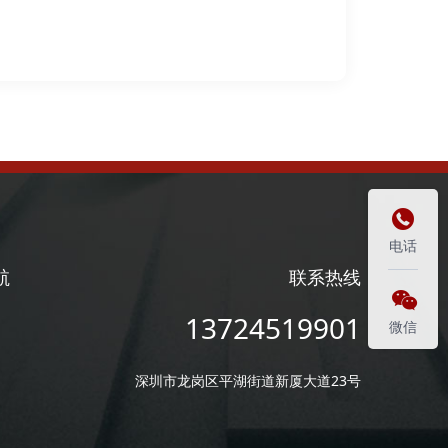

电话
航
联系热线

13724519901
微信
深圳市龙岗区平湖街道新厦大道23号