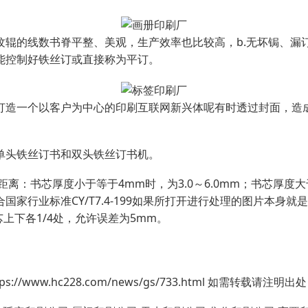
辊的线数书脊平整、美观，生产效率也比较高，b.无坏锔、漏订、
能控制好铁丝订或直接称为平订。
打造一个以客户为中心的印刷互联网新兴体呢有时透过封面，造成
单头铁丝订书和双头铁丝订书机。
离：书芯厚度小于等于4mm时，为3.0～6.0mm；书芯厚度大于
家行业标准CY/T7.4-199如果所打开进行处理的图片本身就
上下各1/4处，允许误差为5mm。
www.hc228.com/news/gs/733.html 如需转载请注明出处