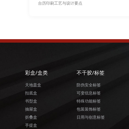
台历印刷工艺与设计要点
彩盒/盒类
不干胶/标签
天地盖盒
防伪安全标签
扣底盒
可变信息标签
书型盒
特殊功能标签
抽屉盒
包装装饰标签
折叠盒
日用与创意标签
手提盒