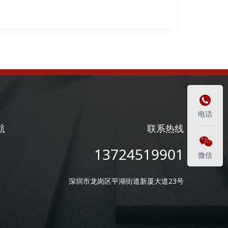

电话
航
联系热线

13724519901
微信
深圳市龙岗区平湖街道新厦大道23号