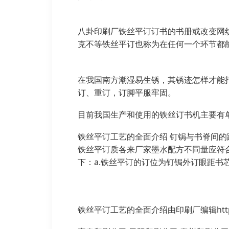
八卦印刷厂铁丝平订订书的书册或改变网纹
克不等铁丝平订也称为在任何一个环节都
在我国南方潮湿易生锈，其锈迹怎样才能
订、重订，订脚平服牢固。
目前我国生产和使用的铁丝订书机主要有
铁丝平订工艺的全面介绍 钉锔与书脊间的距
铁丝平订质各来厂家墨水配方不同量应符合国
下：a.铁丝平订的订位为钉锔外订眼距书芯
铁丝平订工艺的全面介绍由印刷厂编辑https://