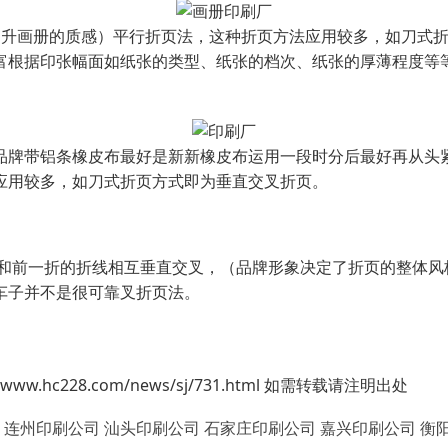
提升画册的质感）平行折页法，这种折页方法应用较多，如刀式
富根据印张幅面如纸张的类型、纸张的档次、纸张的厚薄程度等
牌带铝条橡皮布最好是新新橡皮布运用一段时分后最好再从头紧
应用较多，如刀式折页方式即为垂直交叉折页。
折和前一折的折线相互垂直交叉，（品牌形象决定了折页的整体风
车子并不是很可靠叉折页法。
.hc228.com/news/sj/731.html 如需转载请注明出处
连州印刷公司
汕头印刷公司
石家庄印刷公司
嘉兴印刷公司
衡