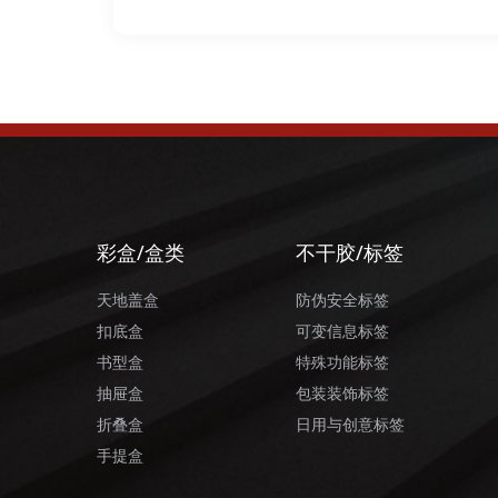
彩盒/盒类
不干胶/标签
天地盖盒
防伪安全标签
扣底盒
可变信息标签
书型盒
特殊功能标签
抽屉盒
包装装饰标签
折叠盒
日用与创意标签
手提盒