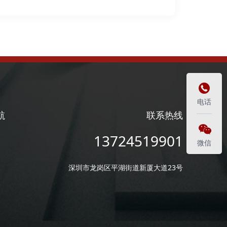

电话
航
联系热线

13724519901
微信
深圳市龙岗区平湖街道新厦大道23号