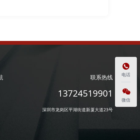

电话
航
联系热线
13724519901

微信
深圳市龙岗区平湖街道新厦大道23号