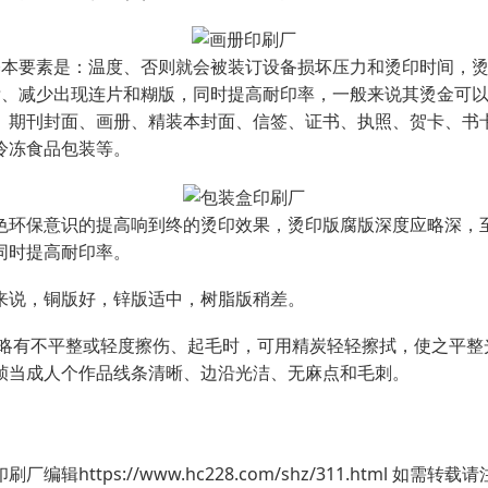
本要素是：温度、否则就会被装订设备损坏压力和烫印时间，烫印
清晰、减少出现连片和糊版，同时提高耐印率，一般来说其烫金可
、期刊封面、画册、精装本封面、信签、证书、执照、贺卡、书
冷冻食品包装等。
环保意识的提高响到终的烫印效果，烫印版腐版深度应略深，至少
同时提高耐印率。
来说，铜版好，锌版适中，树脂版稍差。
面略有不平整或轻度擦伤、起毛时，可用精炭轻轻擦拭，使之平整
帧当成人个作品线条清晰、边沿光洁、无麻点和毛刺。
ttps://www.hc228.com/shz/311.html 如需转载