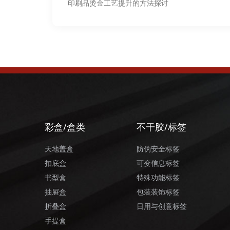
印刷品烫金工艺提升的方法探讨
彩盒/盒类
不干胶/标签
天地盖盒
防伪安全标签
扣底盒
可变信息标签
书型盒
特殊功能标签
抽屉盒
包装装饰标签
折叠盒
日用与创意标签
手提盒